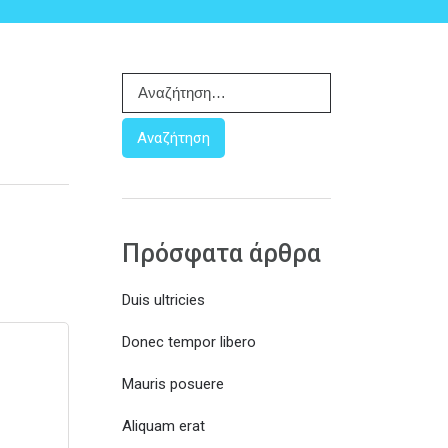
Α
ν
α
ζ
ή
τ
η
σ
Πρόσφατα άρθρα
η
γ
Duis ultricies
ι
α
Donec tempor libero
:
Mauris posuere
Aliquam erat