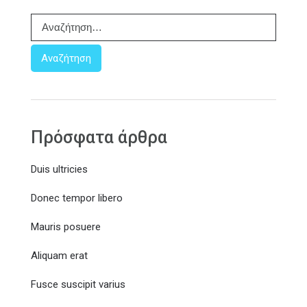
Α
ν
α
ζ
ή
τ
η
σ
Πρόσφατα άρθρα
η
γ
Duis ultricies
ι
α
Donec tempor libero
:
Mauris posuere
Aliquam erat
Fusce suscipit varius