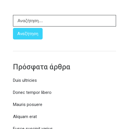
Α
ν
α
ζ
ή
τ
η
σ
Πρόσφατα άρθρα
η
γ
Duis ultricies
ι
α
Donec tempor libero
:
Mauris posuere
Aliquam erat
Fusce suscipit varius