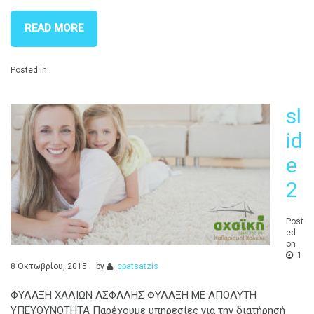
READ MORE
Posted in
sl
id
e
2
Post
ed
on
1
8 Οκτωβρίου, 2015
by
cpatsatzis
ΦΥΛΑΞΗ ΧΑΛΙΩΝ ΑΣΦΑΛΗΣ ΦΥΛΑΞΗ ΜΕ ΑΠΟΛΥΤΗ
ΥΠΕΥΘΥΝΟΤΗΤΑ Παρέχουμε υπηρεσίες για την διατήρησή