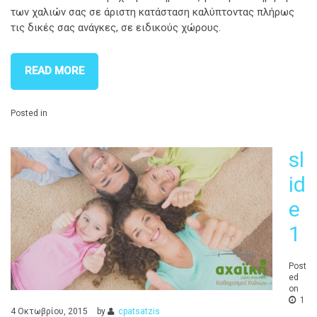
των χαλιών σας σε άριστη κατάσταση καλύπτοντας πλήρως
τις δικές σας ανάγκες, σε ειδικούς χώρους.
READ MORE
Posted in
sl
id
e
1
Post
ed
on
1
4 Οκτωβρίου, 2015
by
cpatsatzis