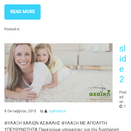
READ MORE
Posted in
sl
id
e
2
Post
ed
on
1
8 Οκτωβρίου, 2015
by
cpatsatzis
ΦΥΛΑΞΗ ΧΑΛΙΩΝ ΑΣΦΑΛΗΣ ΦΥΛΑΞΗ ΜΕ ΑΠΟΛΥΤΗ
ΥΠΕΥΘΥΝΟΤΗΤΑ Παρέχουμε υπηρεσίες για την διατήρησή