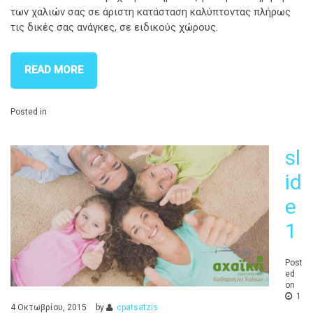
των χαλιών σας σε άριστη κατάσταση καλύπτοντας πλήρως
τις δικές σας ανάγκες, σε ειδικούς χώρους.
READ MORE
Posted in
sl
id
e
1
Post
ed
on
1
4 Οκτωβρίου, 2015
by
cpatsatzis